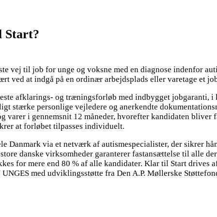
l Start?
reste vej til job for unge og voksne med en diagnose indenfor au
rt ved at indgå på en ordinær arbejdsplads eller varetage et job
este afklarings- og træningsforløb med indbygget jobgaranti, i k
ligt stærke personlige vejledere og anerkendte dokumentations
g varer i gennemsnit 12 måneder, hvorefter kandidaten bliver f
rer at forløbet tilpasses individuelt.
 hele Danmark via et netværk af autismespecialister, der sikrer hå
store danske virksomheder garanterer fastansættelse til alle de
kkes for mere end 80 % af alle kandidater. Klar til Start drives a
UNGES med udviklingsstøtte fra Den A.P. Møllerske Støtte