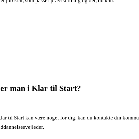
et job klar, som passer præcist til dig og det, du kan.
 man i Klar til Start?
Klar til Start kan være noget for dig, kan du kontakte din komm
uddannelsesvejleder.