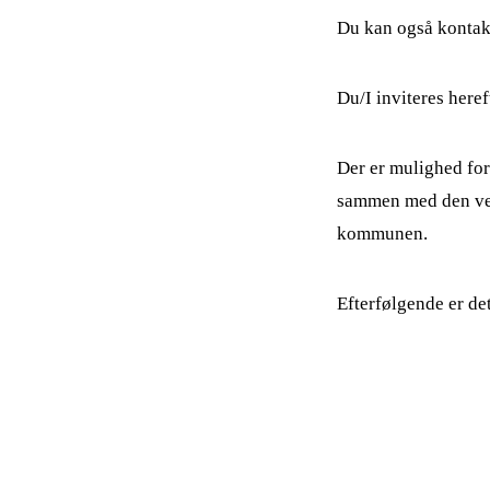
2
Du kan også kontakt
3
Du/I inviteres here
4
Der er mulighed for
sammen med den vejl
kommunen.
5
Efterfølgende er det