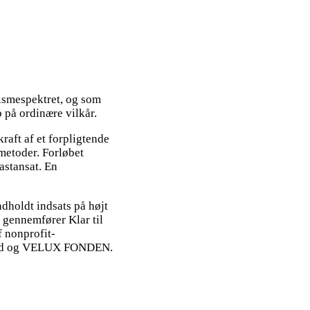
tismespektret, og som
 på ordinære vilkår.
raft af et forpligtende
metoder. Forløbet
astansat. En
ndholdt indsats på højt
r gennemfører Klar til
f nonprofit-
fond og VELUX FONDEN.