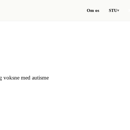
Om os
STU
▾
e og voksne med autisme