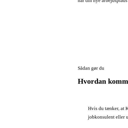
har din nye arbejdsplads 
Sådan gør du
Hvordan kommer
1
Hvis du tænker, at 
jobkonsulent eller 