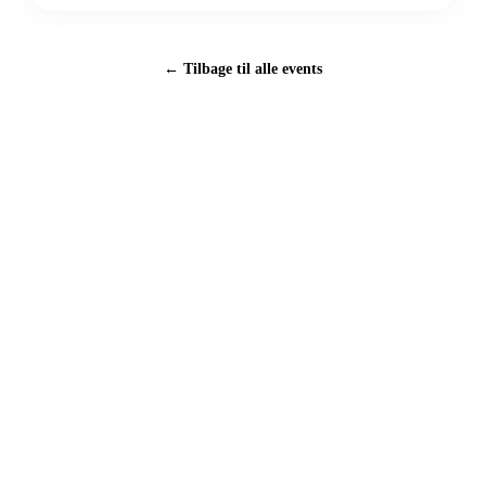
← Tilbage til alle events
Autismecenter Vest
– en del af Langvadbjerg Fonden
Ringkøbingvej 108A
7400 Herning
Sider